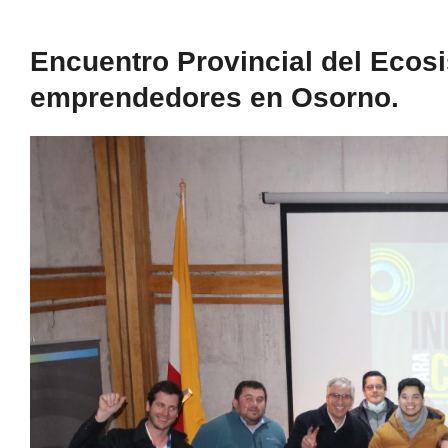
Encuentro Provincial del Ecos
emprendedores en Osorno.
Ver
imagen
más
grande