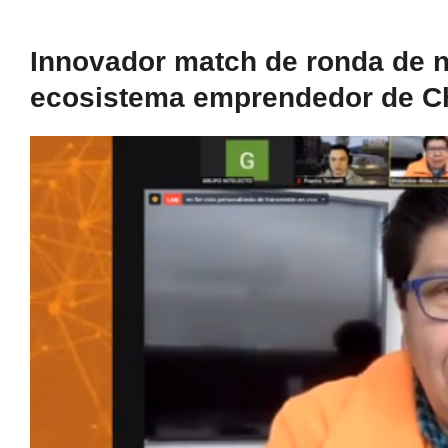
Innovador match de ronda de 
ecosistema emprendedor de Chi
Ver
imagen
más
grande