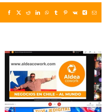
Facebook
X
Reddit
LinkedIn
WhatsApp
Tumblr
Pinterest
Vk
Xing
Correo
electrón