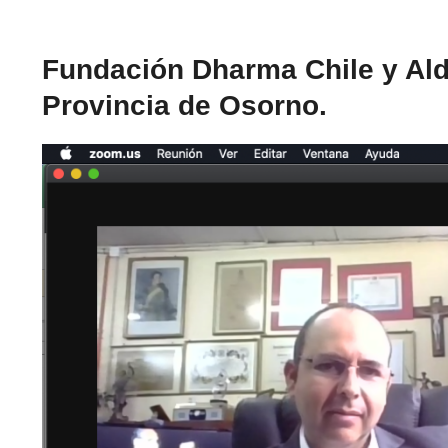
Fundación Dharma Chile y Al
Provincia de Osorno.
Ver
imagen
más
grande