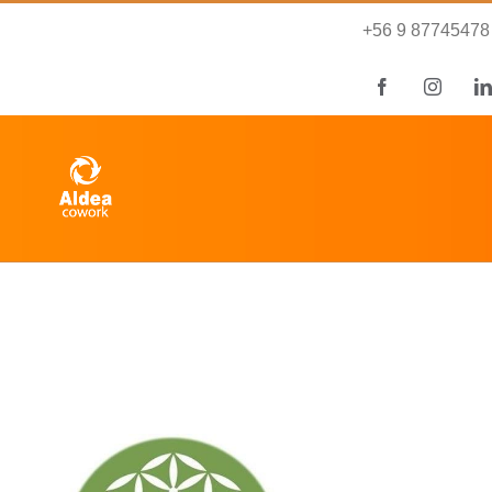
Saltar
+56 9 87745478
al
contenido
Facebook
Instag